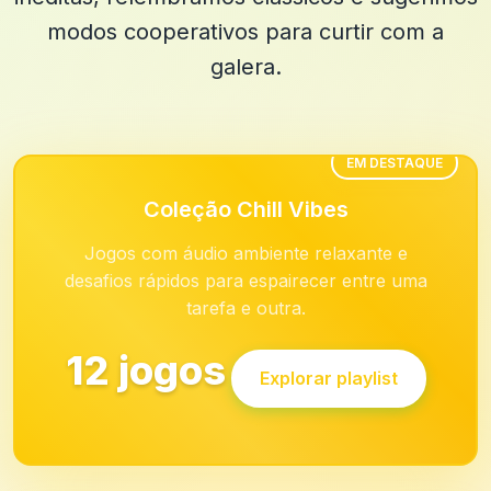
modos cooperativos para curtir com a
galera.
EM DESTAQUE
Coleção Chill Vibes
Jogos com áudio ambiente relaxante e
desafios rápidos para espairecer entre uma
tarefa e outra.
12 jogos
Explorar playlist